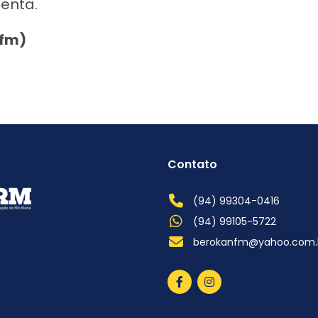
centa.
nfm)
Contato
(94) 99304-0416
(94) 99105-5722
berokanfm@yahoo.com.