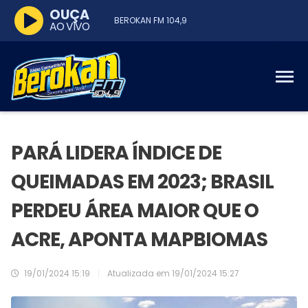
OUÇA
BEROKAN FM 104,9
AO VIVO
PARÁ LIDERA ÍNDICE DE
QUEIMADAS EM 2023; BRASIL
PERDEU ÁREA MAIOR QUE O
ACRE, APONTA MAPBIOMAS
19/01/2024 15:19
|
Atualizada em
19/01/2024 15:27