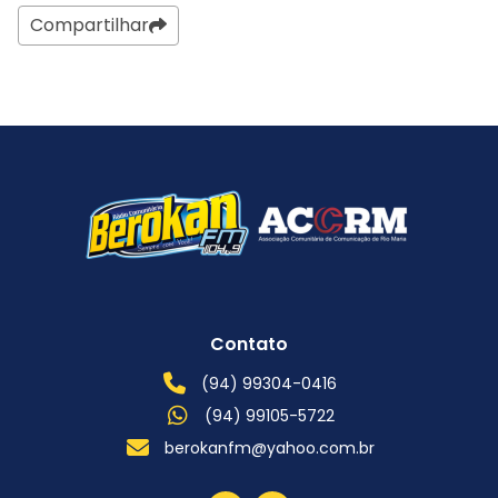
Compartilhar
Contato
(94) 99304-0416
(94) 99105-5722
berokanfm@yahoo.com.br