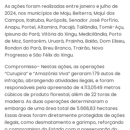
As ações foram realizadas entre janeiro e julho de
2024, nos municípios de Moju, Belterra, Mojuí dos
Campos, Itaituba, Rurópolis, Senador José Porfírio,
Anapu, Portel, Altamira, Pacajá, Tailândia, Tomé-Açu,
Ipixuna do Pará, Vitória do Xingu, Medicilândia, Porto
de Moz, Santarém, Uruará, Prainha, Baião, Dom Eliseu,
Rondon do Pará, Breu Branco, Trairão, Novo
Progresso e São Félix do Xingu.
Compromisso– Nestas ações, as operações
“Curupira” e “Amazônia Viva” geraram 179 autos de
infração, abrangendo atividades ilegais, e foram
responsáveis pela apreensão de 4.113,0549 metros
cúbicos de produto florestal, além de 22 toras de
madeira. As duas operações determinaram o
embargo de uma área total de 5.668,83 hectares.
Essas áreas foram diretamente protegidas de ações
ilegais, como desmatamento e garimpo, reforçando
o compromisso do Estado com a preservação do