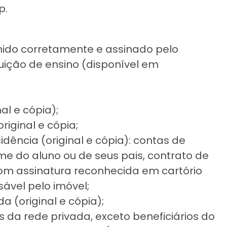
p.
ido corretamente e assinado pelo
uição de ensino (disponível em
;
al e cópia);
riginal e cópia;
ência (original e cópia): contas de
ome do aluno ou de seus pais, contrato de
com assinatura reconhecida em cartório
ável pelo imóvel;
a (original e cópia);
 da rede privada, exceto beneficiários do