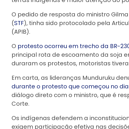
terras indígenas e maior atenção do po
O pedido de resposta do ministro Gilma
(
STF
), tinha sido protocolado pela Artic
(APIB).
O
protesto ocorreu em trecho da BR-23
principal rota de escoamento da soja e
duraram os protestos, motoristas tivera
Em carta, as lideranças Munduruku de
durante o protesto que começou no di
diálogo direto com o ministro, que é r
Corte.
Os indígenas defendem a inconstitucio
exigem participação efetiva nas decisões