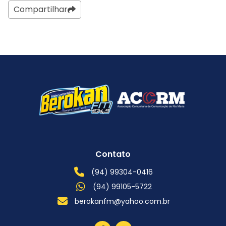
Compartilhar
Contato
(94) 99304-0416
(94) 99105-5722
berokanfm@yahoo.com.br